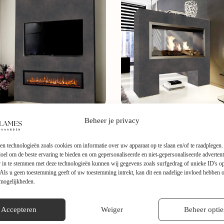
Beheer je privacy
and Cinewall met haard
Roomdivider met haard
995,00
€
2.995,00
en technologieën zoals cookies om informatie over uw apparaat op te slaan en/of te raadplegen
Cinewall met haard
,
Alle
Gewaardeerd
5.00
uit 5
 doel om de beste ervaring te bieden en om gepersonaliseerde en niet-gepersonaliseerde advertent
producten
,
Haardmeubels
 in te stemmen met deze technologieën kunnen wij gegevens zoals surfgedrag of unieke ID's op
Roomdivider met haard
,
A
Als u geen toestemming geeft of uw toestemming intrekt, kan dit een nadelige invloed hebben 
producten
,
Haardmeubels
 mogelijkheden.
Accepteren
Weiger
Beheer optie