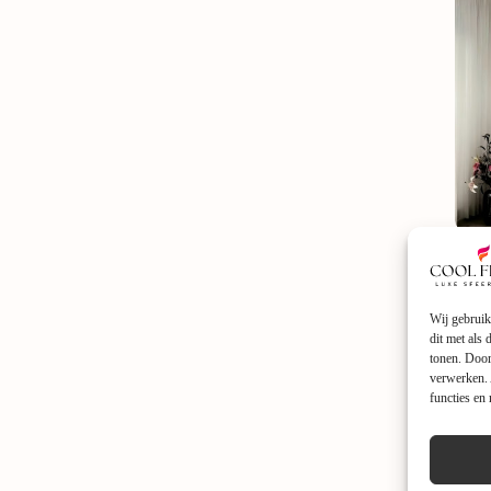
TV w
€
1.
Wij gebruik
dit met als
tonen. Door
verwerken. 
functies en