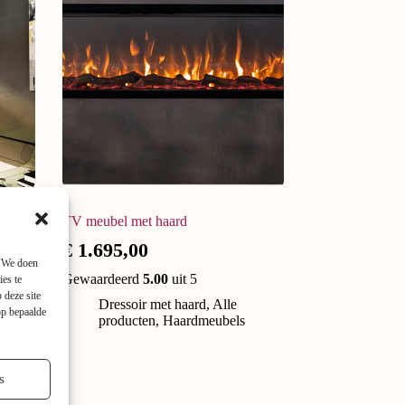
TV meubel met haard
€
1.695,00
. We doen
Gewaardeerd
5.00
uit 5
ies te
 deze site
lle
Dressoir met haard
,
Alle
op bepaalde
producten
,
Haardmeubels
s