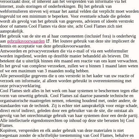
veroorzaakt door, of inherent aan het verspreiden van informatie via het
internet, zoals storingen of onderbrekingen. Bij het gebruik van
webformulieren streven wij ernaar het aantal velden dat verplicht moet worden
ingevuld tot een minimum te beperken. Voor eventuele schade die geleden
wordt als gevolg van het gebruik van gegevens, adviezen of ideeën verstrekt
door of namens Cool Flames via deze site, acht Cool Flames zich niet
aansprakelijk.
Het gebruik van de site en al haar componenten (inclusief fora) is onderhevig
aan
gebruiksvoorwaarden
. Het loutere gebruik van deze site impliceert de
kennis en acceptatie van deze gebruiksvoorwaarden.
Antwoorden en privacyverzoeken die via e-mail of via een webformulier
worden ingediend, worden op dezelfde manier behandeld als brieven. Dit
betekent dat u uiterlijk binnen één maand een reactie van ons kunt verwachten.
In het geval van complexe verzoeken, zullen we u binnen 1 maand laten weten
of we een maximum van 3 maanden nodig hebben.
Alle persoonlijke gegevens die u ons verstrekt in het kader van uw reactie of
verzoek om informatie, al alleen worden gebruikt in overeenstemming met
onze privacyverklaring.
Cool Flames stelt alles in het werk om haar systemen te beschermen tegen elke
vorm van onwettig gebruik. Cool Flames zal daartoe passende technische en
organisatorische maatregelen nemen, rekening houdend met, onder andere, de
standaarden van de techniek. Zij is echter niet aansprakelijk voor enige schade,
direct en/of indirect, geleden door een gebruiker van de site, die ontstaat als
gevolg van het onrechtmatige gebruik van haar systemen door een derde partij.
Alle intellectuele eigendomsrechten op inhoud op deze site berusten bij Cool
Flames.
Kopiëren, verspreiden en elk ander gebruik van deze materialen is niet
toegestaan zonder de schriftelijke toestemming van Cool Flames, behalve en