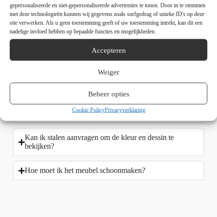
gepersonaliseerde en niet-gepersonaliseerde advertenties te tonen. Door in te stemmen
Hoeveel stroom verbruikt de elektrische sfeerhaard?
met deze technologieën kunnen wij gegevens zoals surfgedrag of unieke ID's op deze
site verwerken. Als u geen toestemming geeft of uw toestemming intrekt, kan dit een
Is de installatie ingewikkeld?
nadelige invloed hebben op bepaalde functies en mogelijkheden.
Accepteren
Kan het dressoir worden aangepast aan mijn interieur?
Weiger
Ik woon in een flat/appartement is dat een probleem voor
de bezorger?
Beheer opties
Cookie Policy
Privacyverklaring
Wat is de levertijd?
Kan ik stalen aanvragen om de kleur en dessin te
bekijken?
Hoe moet ik het meubel schoonmaken?