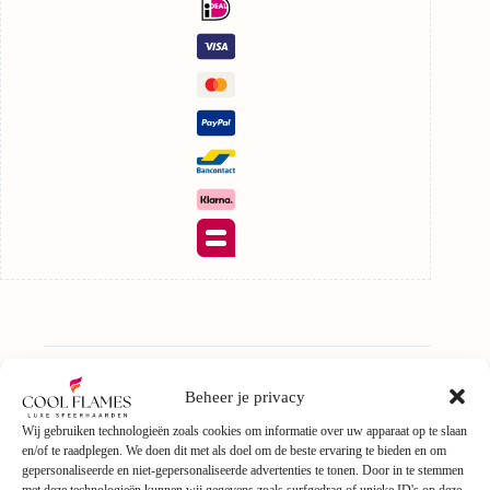
Beschrijving
Beheer je privacy
Wij gebruiken technologieën zoals cookies om informatie over uw apparaat op te slaan
Aanvullende informatie
en/of te raadplegen. We doen dit met als doel om de beste ervaring te bieden en om
gepersonaliseerde en niet-gepersonaliseerde advertenties te tonen. Door in te stemmen
met deze technologieën kunnen wij gegevens zoals surfgedrag of unieke ID's op deze