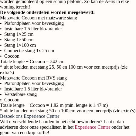
worden gemonteerd op een schuin plafond. Zo kan de Aeris in elke
woning terecht!
De volgende onderdelen worden meegeleverd:
Matzwarte Cocoon met matzwarte stang
• Plafondplaten voor bevestiging
• Instelbare 1,5 liter bio-brander
• Stang 1×25 cm
• Stang 1×50 cm
• Stang 1×100 cm
• Connectie stang 1x 25 cm
• Cocoon
Totale lengte + Cocoon = 242 cm
* uit te breiden met stang 25, 50 en 100 cm voor een meerprijs (zie
extra’s)
Matzwarte Cocoon met RVS stang
• Plafondplaten voor bevestiging
• Instelbare 1,5 liter bio-brander
• Verstelbare stang
• Cocoon
Totale lengte + Cocoon = 1.82 m (min. lengte is 1.47 m)
* uit te breiden met stang 50 en 100 cm voor een meerprijs (zie extra’s)
Bezoek ons Experience Center
Wilt u verschillende haarden in het echt bewonderen? Laat u dan
adviseren door onze specialisten in het
Experience Center
onder het
genot van een kop koffie!