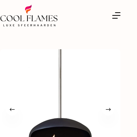
Cocoon Fires Aeris (Zwart)
Toevoegen aan winkelwagen
€
2.656,00