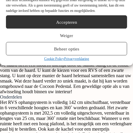
site verwerken. Als u geen toestemming geeft of uw toestemming intrekt, kan dit een
nadelige invloed hebben op bepaalde functies en mogelijkheden.
Cocoon Fires Aeris (Zwart)
Bio-ethanol
De
Cocoon Fires
Aeris is een
haard
die brandt op Bio-ethanol.
Bio-
Accepteren
ethanol
is een geurloze brandstof. Het voordeel van deze brandstof is
dat er geen rook vanaf komt en er dus ook geen
rookkanaal
voor nodig
Weiger
is. Hierdoor is de haard eenvoudig te installeren in uw woning.
De Aeris beschikt over een opslag van 1,5 liter en verbruikt 0,3 liter
bio-ethanol per uur waardoor u tot 5 uur lang van een brandend vuur
Beheer opties
kunt genieten.
Cookie Policy
Privacyverklaring
Mogelijkheden
De haard heeft een modern uiterlijk door de slanke stang en de ronde
vorm van de haard. U kunt de kiezen voor een RVS of een zwarte
stang. U kunt op deze manier de haard helemaal samenstellen naar uw
smaak. Wat deze haard verder zo uniek maakt, is dat hij kan worden
omgebouwd naar de Cocoon Pedestal. Een geweldige optie als u van
afwisseling houdt binnen uw interieur!
Onderdelen
Het RVS ophangsysteem is volledig 142 cm uitschuifbaar, verstelbaar
in 6 verschillende hoogtes en kan 360˚ worden gedraaid. Het zwarte
ophangsysteem is met 202,5 cm volledig uitgeschoven, verstelbaar in
lengtes van 25 cm, maar 360˚ rotatie niet beschikbaar. Wanneer u een
ruimte heeft met een hoog plafond, is het mogelijk om een verlengbare
paal bij te bestellen. Ook kan de kachel voor een meerprijs