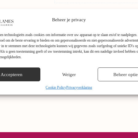
Beheer je privacy
en technologieën zoals cookies om informatie over uw apparaat op te slaan en/of te raadplegen
 doel om de beste ervaring te bieden en om gepersonaliseerde en niet-gepersonaliseerde advertent
 in te stemmen met deze technologieën kunnen wij gegevens zoals surfgedrag of unieke ID's op
Als u geen toestemming geeft of uw toestemming intrekt, kan dit een nadelige invloed hebben 
 mogelijkheden.
ische haard
toegevoegd aan het Faber Linear assortiment. Het vuurbed ku
Accepteren
Weiger
Beheer optie
n Lunteren.
Cookie Policy
Privacyverklaring