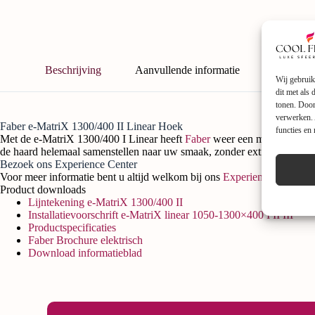
Beschrijving
Aanvullende informatie
Wij gebruik
dit met als
tonen. Door
verwerken. 
Faber e-MatriX 1300/400 II Linear Hoek
functies en
Met de e-MatriX 1300/400 I Linear heeft
Faber
weer een mooie
elektr
de haard helemaal samenstellen naar uw smaak, zonder extra kosten!
Bezoek ons Experience Center
Voor meer informatie bent u altijd welkom bij ons
Experience Center
i
Product downloads
Lijntekening e-MatriX 1300/400 II
Installatievoorschrift e-MatriX linear 1050-1300×400 I II III
Productspecificaties
Faber Brochure elektrisch
Download informatieblad