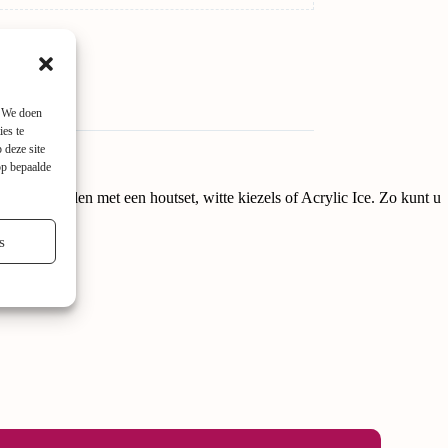
. We doen
ies te
 deze site
op bepaalde
nt u opvullen met een houtset, witte kiezels of Acrylic Ice. Zo kunt u
s