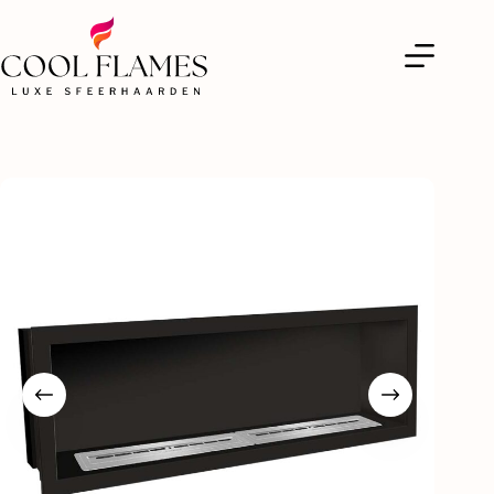
Icon Fires Slimline Firebox 2000 met Slimline 1400 Brander
Toevoegen aan winkelwagen
€
6.340,00