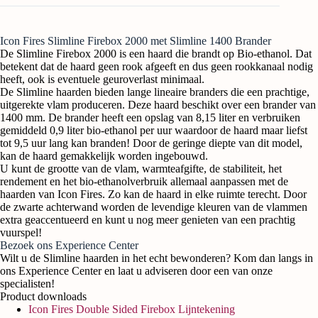
Icon Fires Slimline Firebox 2000 met Slimline 1400 Brander
De Slimline Firebox 2000 is een haard die brandt op Bio-ethanol. Dat
betekent dat de haard geen rook afgeeft en dus geen rookkanaal nodig
heeft, ook is eventuele geuroverlast minimaal.
De Slimline haarden bieden lange lineaire branders die een prachtige,
uitgerekte vlam produceren. Deze haard beschikt over een brander van
1400 mm. De brander heeft een opslag van 8,15 liter en verbruiken
gemiddeld 0,9 liter bio-ethanol per uur waardoor de haard maar liefst
tot 9,5 uur lang kan branden! Door de geringe diepte van dit model,
kan de haard gemakkelijk worden ingebouwd.
U kunt de grootte van de vlam, warmteafgifte, de stabiliteit, het
rendement en het bio-ethanolverbruik allemaal aanpassen met de
haarden van Icon Fires. Zo kan de haard in elke ruimte terecht. Door
de zwarte achterwand worden de levendige kleuren van de vlammen
extra geaccentueerd en kunt u nog meer genieten van een prachtig
vuurspel!
Bezoek ons Experience Center
Wilt u de Slimline haarden in het echt bewonderen? Kom dan langs in
ons Experience Center en laat u adviseren door een van onze
specialisten!
Product downloads
Icon Fires Double Sided Firebox Lijntekening