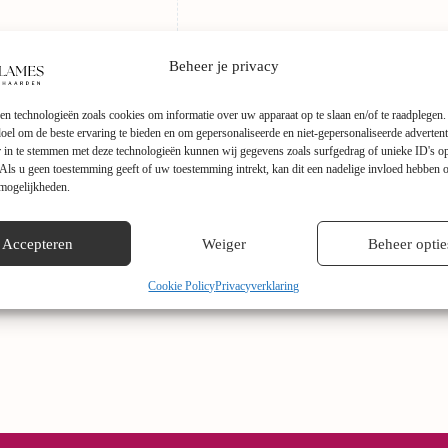
Beheer je privacy
en technologieën zoals cookies om informatie over uw apparaat op te slaan en/of te raadplegen
 doel om de beste ervaring te bieden en om gepersonaliseerde en niet-gepersonaliseerde advertent
 in te stemmen met deze technologieën kunnen wij gegevens zoals surfgedrag of unieke ID's op
Als u geen toestemming geeft of uw toestemming intrekt, kan dit een nadelige invloed hebben 
 mogelijkheden.
thanol haard
met een iconisch uiterlijk. De ronde schaal in combinatie 
kamer te bewonderen! Daarnaast bestaat de afvoerbuis uit meerdere delen
Accepteren
Weiger
Beheer optie
Center
in Lunteren en laat u adviseren door een van onze verkoopspecia
Cookie Policy
Privacyverklaring