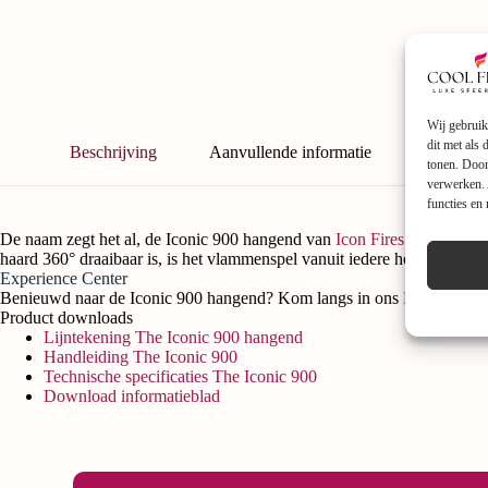
Wij gebruik
dit met als
Beschrijving
Aanvullende informatie
tonen. Door
verwerken. 
functies en
De naam zegt het al, de Iconic 900 hangend van
Icon Fires
is een
bio-e
haard 360° draaibaar is, is het vlammenspel vanuit iedere hoek van de 
Experience Center
Benieuwd naar de Iconic 900 hangend? Kom langs in ons
Experience 
Product downloads
Lijntekening The Iconic 900 hangend
Handleiding The Iconic 900
Technische specificaties The Iconic 900
Download informatieblad