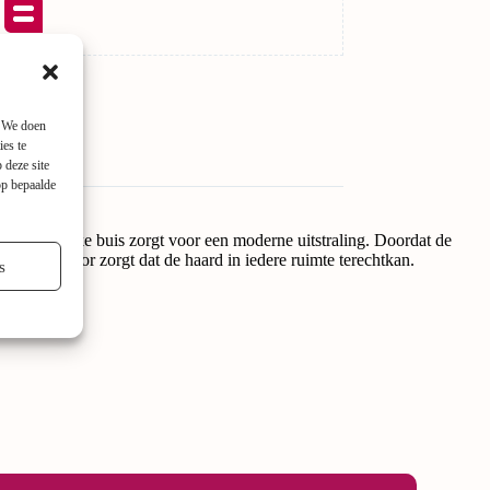
. We doen
ies te
 deze site
op bepaalde
met de strakke buis zorgt voor een moderne uitstraling. Doordat de
, wat ervoor zorgt dat de haard in iedere ruimte terechtkan.
s
listen!