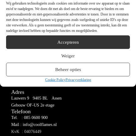
Wij gebruiken technologieën zoals cookies om informatie over uw apparaat op te slaan
en/of te raadplegen. We doen dit met als doel om de beste ervaring te bieden en om
gepersonaliseerde en niet-gepersonaliseerde advertenties te tonen. Door in te stemmen
met deze technologieën kunnen wij gegevens zoals surfgedrag of unieke ID's op deze
site verwerken. Als u geen toestemming geeft of uw toestemming intrekt, kan dit een
nadelige invloed hebben op bepaalde functies en mogelijkheden.
Sfeerhaarden en haardmeubels
Accepteren
TV-wanden | Cinewalls |
Dressoirs | Roomdividers | Wandmeubels met haard |
Weiger
Doorkijkhaardmeubels |
Salontafels met haard |
Beheer opties
Eetkamertafels met haard
Wij leveren haarden van meer dan 20 gerenommeerde merken.
Cookie Policy
Privacyverklaring
Adres
Lauwers 9 9405 BL Assen
Gebouw OF-US 2e etage
Telefoon
Tel. : 085 0600 900
Mail : info@coolflames.nl
KvK : 04076449